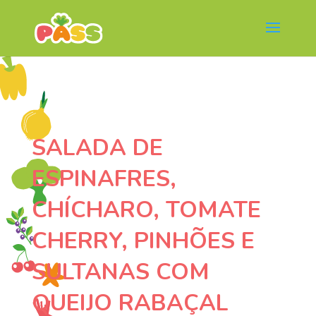
SALADA DE
ESPINAFRES,
CHÍCHARO, TOMATE
CHERRY, PINHÕES E
SULTANAS COM
QUEIJO RABAÇAL